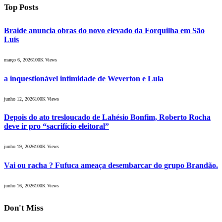
Top Posts
Braide anuncia obras do novo elevado da Forquilha em São
Luís
março 6, 2026
100K
Views
a inquestionável intimidade de Weverton e Lula
junho 12, 2026
100K
Views
Depois do ato tresloucado de Lahésio Bonfim, Roberto Rocha
deve ir pro “sacrifício eleitoral”
junho 19, 2026
100K
Views
Vai ou racha ? Fufuca ameaça desembarcar do grupo Brandão.
junho 16, 2026
100K
Views
Don't Miss