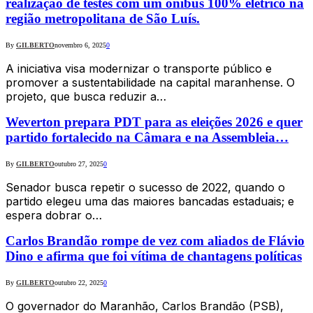
realização de testes com um ônibus 100% elétrico na
região metropolitana de São Luís.
By
GILBERTO
novembro 6, 2025
0
A iniciativa visa modernizar o transporte público e
promover a sustentabilidade na capital maranhense. O
projeto, que busca reduzir a…
Weverton prepara PDT para as eleições 2026 e quer
partido fortalecido na Câmara e na Assembleia…
By
GILBERTO
outubro 27, 2025
0
Senador busca repetir o sucesso de 2022, quando o
partido elegeu uma das maiores bancadas estaduais; e
espera dobrar o…
Carlos Brandão rompe de vez com aliados de Flávio
Dino e afirma que foi vítima de chantagens políticas
By
GILBERTO
outubro 22, 2025
0
O governador do Maranhão, Carlos Brandão (PSB),