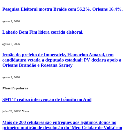
Pesquisa Eleitoral mostra Braide com 56,2%, Orleans 16,4%.
agosto 2, 2026
Lahesio Bom Fim lidera corrida eleitoral.
agosto 2, 2026
Irmão do prefeito de Imperatriz, Flamarion Amaral, tem
candidatura vetada a deputado estadual; PV declara apoio a
Orleans Brandão e Roseana Sarney
agosto 2, 2026
Mais Populares
SMTT realiza intervenção de trânsito no Anil
julho 23, 2025
0
Views
Mais de 200 celulares são entregues aos legítimos donos no
primeiro mutirão de devolução do ‘Meu Celular de Volta’ em