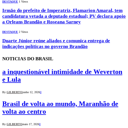
DESTAQUE
1
Views
Irmão do prefeito de Imperatriz, Flamarion Amaral, tem
candidatura vetada a deputado estadual; PV declara apoio
a Orleans Brandão e Roseana Sarney
DESTAQUE
2
Views
Duarte Júnior reúne aliados e comunica entrega de
indicações políticas no governo Brandão
NOTICIAS DO BRASIL
a inquestionável intimidade de Weverton
e Lula
By
GILBERTO
junho 12, 2026
0
Brasil de volta ao mundo, Maranhão de
volta ao centro
By
GILBERTO
maio 17, 2026
0