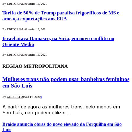
By
EDITORIAL #1
janeiro 16, 2021
Tarifa de 50% de Trump paralisa frigoríficos de MS e
ameaça exportações aos EUA
By
EDITORIAL #1
janeiro 16, 2021
Israel ataca Damasco, na Síria, em novo conflito no
Oriente Médio
By
EDITORIAL #1
janeiro 15, 2021
REGIÃO METROPOLITANA
Mulheres trans não podem usar banheiros femininos
em São Luís
By
GILBERTO
maio 14, 2026
0
A partir de agora as mulheres trans, pelo menos em
São Luís, não podem utilizar…
Braide anuncia obras do novo elevado da Forquilha em São
Luís