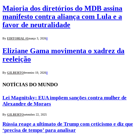
Maioria dos diretórios do MDB assina
manifesto contra aliança com Lula e a
favor de neutralidade
By
EDITORIAL #1
março 3, 2026
0
Eliziane Gama movimenta o xadrez da
reeleição
By
GILBERTO
fevereiro 19, 2026
0
NOTÍCIAS DO MUNDO
Lei Magnitsky: EUA impõem sanções contra mulher de
Alexandre de Moraes
By
GILBERTO
setembro 22, 2025
Rússia reage a ultimato de Trump com ceticismo e diz que
‘precisa de tempo’ para analisar