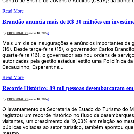
Centro de Ensino de Jovens e Adultos (CEJA); da ponte
Read More
Brandão anuncia mais de R$ 30 milhões em investime
By
EDITORIAL #1
janeiro 18, 2024
0
Mais um dia de inaugurações e anúncios importantes da g
(16). Desde terça-feira (15), o governador Carlos Brand
quarta-feira (16), o governador assinou ordens de serviç
autorizadas pela gestão estadual estão uma Policlínica da
Cacauzinho, Esperantina…
Read More
Recorde Histórico: 89 mil pessoas desembarcaram em
By
EDITORIAL #1
janeiro 18, 2024
0
O levantamento da Secretaria de Estado do Turismo do M
registrou um recorde histórico no fluxo de desembarqu
visitantes, um crescimento de 19,03% em relação ao mesm
públicas voltadas ao setor turístico, também apontou qu
mesmo…