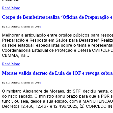
Read More
Corpo de Bombeiros realiza ‘Oficina de Preparação e
By
EDITORIAL #1
janeiro 18, 2024
0
Melhorar a articulação entre órgãos públicos para respos
Preparação e Resposta em Saúde para Desastres’. Realiza
da rede estadual, especialistas sobre o tema e represe
Coordenadoria Estadual de Proteção e Defesa Civil (CEP
CBMMA, na…
Read More
Moraes valida decreto de Lula do IOF e revoga cobra
By
EDITORIAL #1
janeiro 18, 2024
0
O ministro Alexandre de Moraes, do STF, decidiu nesta,
do risco sacado. O ministro abriu prazo para que a P
tunc”, ou seja, desde a sua edição, com a MANUTENÇÃO
Decretos 12.466, 12.467 e 12.499/2025; (2) CONC