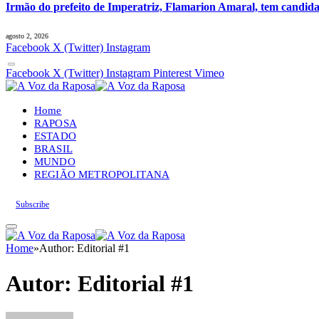
Irmão do prefeito de Imperatriz, Flamarion Amaral, tem candid
agosto 2, 2026
Facebook
X (Twitter)
Instagram
Facebook
X (Twitter)
Instagram
Pinterest
Vimeo
Home
RAPOSA
ESTADO
BRASIL
MUNDO
REGIÃO METROPOLITANA
Subscribe
Home
»
Author: Editorial #1
Autor:
Editorial #1