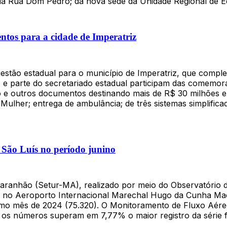
 da Rua Dom Pedro; da nova sede da Unidade Regional de
ntos para a cidade de Imperatriz
estão estadual para o município de Imperatriz, que comple
ão e parte do secretariado estadual participam das comemo
o e outros documentos destinando mais de R$ 30 milhões em
 Mulher; entrega de ambulância; de três sistemas simplific
 São Luís no período junino
aranhão (Setur-MA), realizado por meio do Observatório 
es no Aeroporto Internacional Marechal Hugo da Cunha Ma
o mês de 2024 (75.320). O Monitoramento de Fluxo Aéreo, f
e os números superam em 7,77% o maior registro da série 