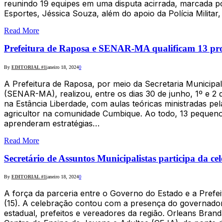
reunindo 19 equipes em uma disputa acirrada, marcada po
Esportes, Jéssica Souza, além do apoio da Polícia Militar
Read More
Prefeitura de Raposa e SENAR-MA qualificam 13 pro
By
EDITORIAL #1
janeiro 18, 2024
0
A Prefeitura de Raposa, por meio da Secretaria Municip
(SENAR-MA), realizou, entre os dias 30 de junho, 1º e 2 
na Estância Liberdade, com aulas teóricas ministradas pe
agricultor na comunidade Cumbique. Ao todo, 13 pequenos
aprenderam estratégias…
Read More
Secretário de Assuntos Municipalistas participa da ce
By
EDITORIAL #1
janeiro 18, 2024
0
A força da parceria entre o Governo do Estado e a Prefei
(15). A celebração contou com a presença do governador C
estadual, prefeitos e vereadores da região. Orleans Bran