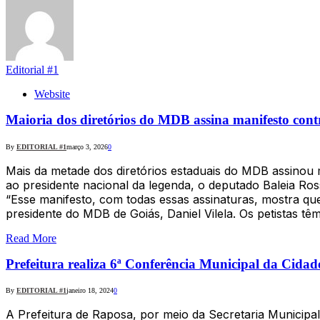
Editorial #1
Website
Maioria dos diretórios do MDB assina manifesto contr
By
EDITORIAL #1
março 3, 2026
0
Mais da metade dos diretórios estaduais do MDB assinou m
ao presidente nacional da legenda, o deputado Baleia Ros
“Esse manifesto, com todas essas assinaturas, mostra qu
presidente do MDB de Goiás, Daniel Vilela. Os petistas t
Read More
Prefeitura realiza 6ª Conferência Municipal da Cida
By
EDITORIAL #1
janeiro 18, 2024
0
A Prefeitura de Raposa, por meio da Secretaria Municip