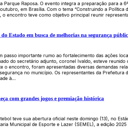
ha Parque Raposa. O evento integra a preparação para a 6ª
ra outubro, em Brasília. Com o tema “Construindo a Políti
, o encontro teve como objetivo principal reunir represent
o do Estado em busca de melhorias na segurança públi
passo importante rumo ao fortalecimento das ações locais.
o do secretário adjunto, coronel Ivaldo, esteve reunido 
e o encontro, foram apresentadas diversas demandas relac
 segurança no município. Os representantes da Prefeitura 
idade à…
ça com grandes jogos e premiação histórica
bol teve sua abertura oficial neste domingo (13), no Estád
taria Municipal de Esporte e Lazer (SEMEL), a edição 202