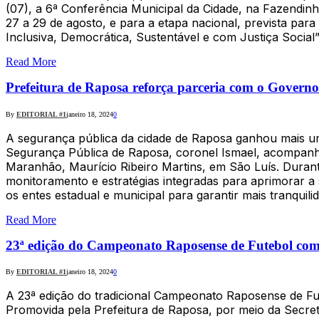
(07), a 6ª Conferência Municipal da Cidade, na Fazendin
27 a 29 de agosto, e para a etapa nacional, prevista pa
Inclusiva, Democrática, Sustentável e com Justiça Social”
Read More
Prefeitura de Raposa reforça parceria com o Govern
By
EDITORIAL #1
janeiro 18, 2024
0
A segurança pública da cidade de Raposa ganhou mais um 
Segurança Pública de Raposa, coronel Ismael, acompanhad
Maranhão, Maurício Ribeiro Martins, em São Luís. Durant
monitoramento e estratégias integradas para aprimorar a
os entes estadual e municipal para garantir mais tranquil
Read More
23ª edição do Campeonato Raposense de Futebol come
By
EDITORIAL #1
janeiro 18, 2024
0
A 23ª edição do tradicional Campeonato Raposense de Fute
Promovida pela Prefeitura de Raposa, por meio da Secre